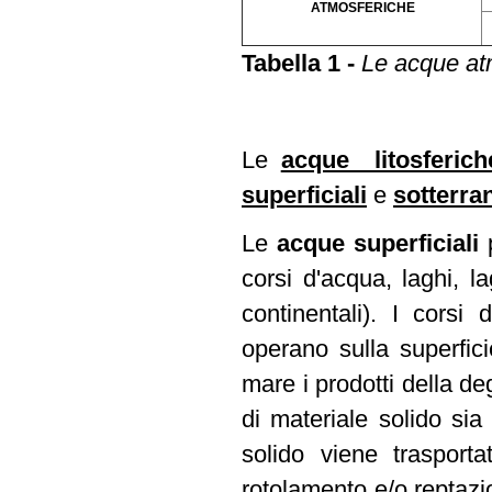
ATMOSFERICHE
Tabella 1 -
Le acque at
Le
acque litosferich
superficiali
e
sotterra
Le
acque superficiali
corsi d'acqua, laghi, la
continentali). I corsi
operano sulla superficie
mare i prodotti della d
di materiale solido sia 
solido viene traspor
rotolamento e/o reptazio