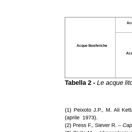
Acqu
Acque litosferiche
Acqu
Tabella 2 -
Le acque lito
(1) Peixoto J.P., M. Ali Ket
(aprile 1973).
(2) Press F., Siever R. –
Capi