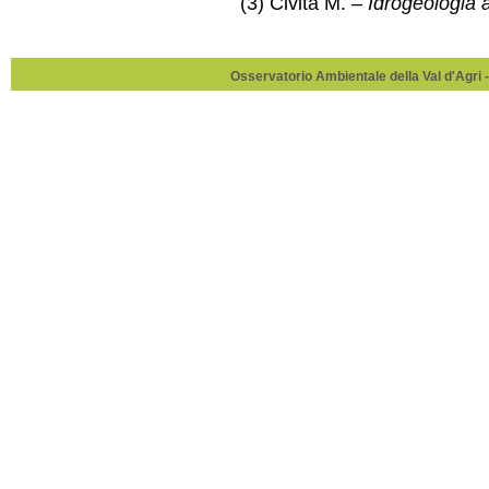
(3) Civita M. –
Idrogeologia 
Osservatorio Ambientale della Val d'Agri -