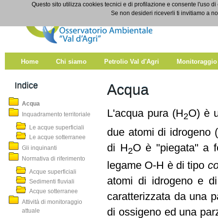
Salta al contenuto
Questo sito utilizza cookies tecnici e di profilazione e consente l'uso di
Acqua
Se non desideri riceverli ti invitiamo a n
Home
Chi siamo
Petrolio Val d'Agri
Monitoraggio
Indice
Acqua
Acqua
L'acqua pura (H
O) è u
Inquadramento territoriale
2
Le acque superficiali
due atomi di idrogeno 
Le acque sotterranee
di H
O è "piegata" a f
Gli inquinanti
2
Normativa di riferimento
legame O-H è di tipo
co
Acque superficiali
atomi di idrogeno e d
Sedimenti fluviali
Acque sotterranee
caratterizzata da una p
Attività di monitoraggio
di ossigeno ed una parz
attuale