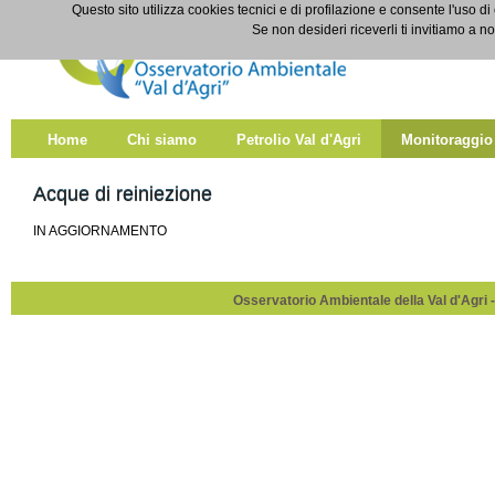
Salta al contenuto
Questo sito utilizza cookies tecnici e di profilazione e consente l'uso di
Acque di reiniezione
Se non desideri riceverli ti invitiamo a n
Home
Chi siamo
Petrolio Val d'Agri
Monitoraggio
Acque di reiniezione
IN AGGIORNAMENTO
Osservatorio Ambientale della Val d'Agri -