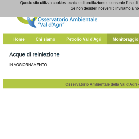
Salta al contenuto
Questo sito utilizza cookies tecnici e di profilazione e consente l'uso di
Acque di reiniezione
Se non desideri riceverli ti invitiamo a n
Home
Chi siamo
Petrolio Val d'Agri
Monitoraggio
Acque di reiniezione
IN AGGIORNAMENTO
Osservatorio Ambientale della Val d'Agri -