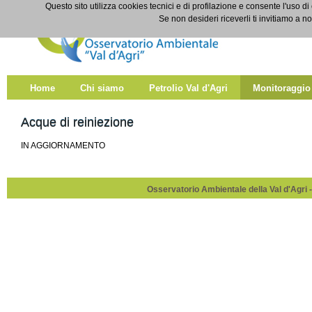
Salta al contenuto
Questo sito utilizza cookies tecnici e di profilazione e consente l'uso di
Acque di reiniezione
Se non desideri riceverli ti invitiamo a n
Home
Chi siamo
Petrolio Val d'Agri
Monitoraggio
Acque di reiniezione
IN AGGIORNAMENTO
Osservatorio Ambientale della Val d'Agri -