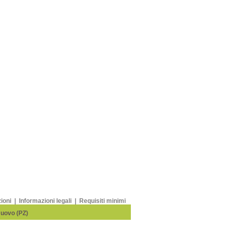
zioni
|
Informazioni legali
|
Requisiti minimi
Nuovo (PZ)