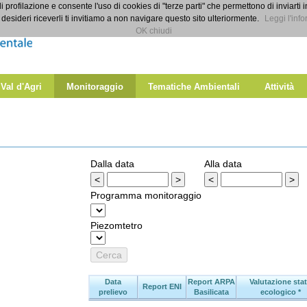
di profilazione e consente l'uso di cookies di "terze parti" che permettono di inviarti 
desideri riceverli ti invitiamo a non navigare questo sito ulteriormente.
Leggi l'info
OK chiudi
 Val d'Agri
Monitoraggio
Tematiche Ambientali
Attività