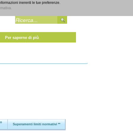
informazioni inerenti le tue preferenze.
Entra
rmativa.
Per saperne di più