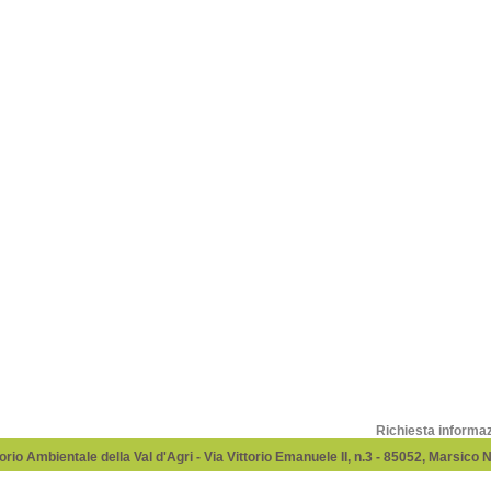
Richiesta informa
rio Ambientale della Val d'Agri - Via Vittorio Emanuele II, n.3 - 85052, Marsico 