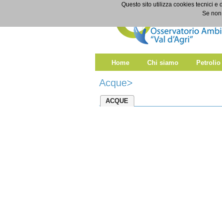
Salta al contenuto
Questo sito utilizza cookies tecnici e 
Acque Superficiali
Se non 
Home
Chi siamo
Petrolio