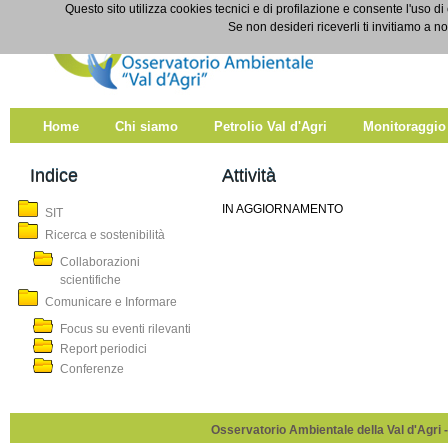
Salta al contenuto
Questo sito utilizza cookies tecnici e di profilazione e consente l'uso di
Attività
Se non desideri riceverli ti invitiamo a n
Home
Chi siamo
Petrolio Val d'Agri
Monitoraggio
Indice
Attività
IN AGGIORNAMENTO
SIT
Ricerca e sostenibilità
Collaborazioni
scientifiche
Comunicare e Informare
Focus su eventi rilevanti
Report periodici
Conferenze
Osservatorio Ambientale della Val d'Agri -