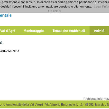
di profilazione e consente l'uso di cookies di "terze parti" che permettono di inviarti 
desideri riceverli ti invitiamo a non navigare questo sito ulteriormente.
Leggi l'info
OK chiudi
 Val d'Agri
Monitoraggio
Tematiche Ambientali
Attività
tà
GIORNAMENTO
Richiesta informa
rio Ambientale della Val d'Agri - Via Vittorio Emanuele II, n.3 - 85052, Marsico 