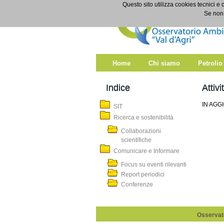
Salta al contenuto
Questo sito utilizza cookies tecnici e 
Attività
Se non 
Home
Chi siamo
Petrolio
Indice
Attivi
IN AG
SIT
Ricerca e sostenibilità
Collaborazioni
scientifiche
Comunicare e Informare
Focus su eventi rilevanti
Report periodici
Conferenze
Osservato