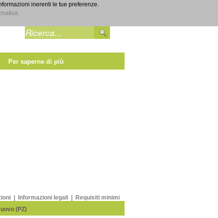
informazioni inerenti le tue preferenze.
Entra
rmativa.
Per saperne di più
zioni
|
Informazioni legali
|
Requisiti minimi
Nuovo (PZ)