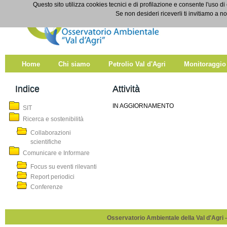
Salta al contenuto
Questo sito utilizza cookies tecnici e di profilazione e consente l'uso di
Attività
Se non desideri riceverli ti invitiamo a n
Home
Chi siamo
Petrolio Val d'Agri
Monitoraggio
Indice
Attività
IN AGGIORNAMENTO
SIT
Ricerca e sostenibilità
Collaborazioni
scientifiche
Comunicare e Informare
Focus su eventi rilevanti
Report periodici
Conferenze
Osservatorio Ambientale della Val d'Agri -