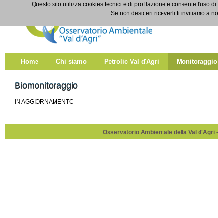
Salta al contenuto
Questo sito utilizza cookies tecnici e di profilazione e consente l'uso di
Biomonitoraggio
Se non desideri riceverli ti invitiamo a n
Home
Chi siamo
Petrolio Val d'Agri
Monitoraggio
Biomonitoraggio
IN AGGIORNAMENTO
Osservatorio Ambientale della Val d'Agri -