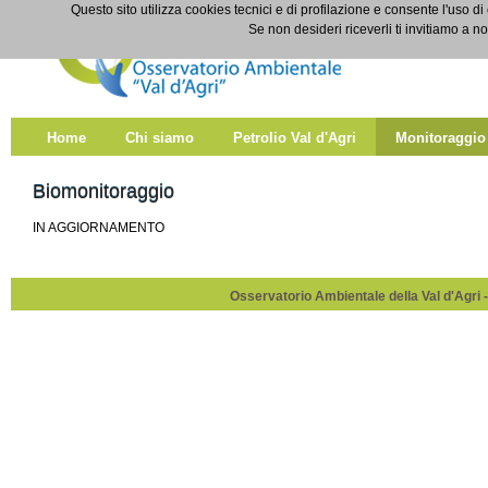
Salta al contenuto
Questo sito utilizza cookies tecnici e di profilazione e consente l'uso di
Biomonitoraggio
Se non desideri riceverli ti invitiamo a n
Home
Chi siamo
Petrolio Val d'Agri
Monitoraggio
Biomonitoraggio
IN AGGIORNAMENTO
Osservatorio Ambientale della Val d'Agri -