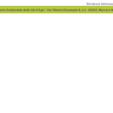
Richiesta informa
rio Ambientale della Val d'Agri - Via Vittorio Emanuele II, n.3 - 85052, Marsico 