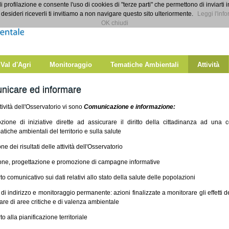
di profilazione e consente l'uso di cookies di "terze parti" che permettono di inviarti 
desideri riceverli ti invitiamo a non navigare questo sito ulteriormente.
Leggi l'info
OK chiudi
 Val d'Agri
Monitoraggio
Tematiche Ambientali
Attività
nicare ed informare
ttività dell'Osservatorio vi sono
Comunicazione e informazione:
zione di iniziative dirette ad assicurare il diritto della cittadinanza ad una
tiche ambientali del territorio e sulla salute
one dei risultati delle attività dell'Osservatorio
ione, progettazione e promozione di campagne informative
to comunicativo sui dati relativi allo stato della salute delle popolazioni
tà di indirizzo e monitoraggio permanente: azioni finalizzate a monitorare gli effetti de
are di aree critiche e di valenza ambientale
to alla pianificazione territoriale