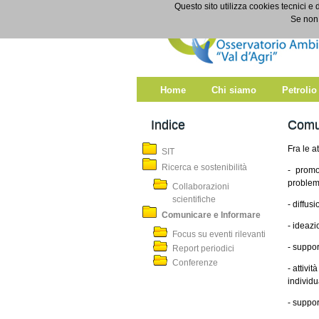
Salta al contenuto
Questo sito utilizza cookies tecnici e 
Comunicare e Informare
Se non 
Home
Chi siamo
Petrolio
Indice
Comu
Fra le a
SIT
Ricerca e sostenibilità
- promo
problema
Collaborazioni
scientifiche
- diffusi
Comunicare e Informare
- ideaz
Focus su eventi rilevanti
- suppor
Report periodici
Conferenze
- attivi
individu
- suppor