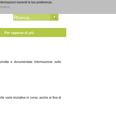
informazioni inerenti le tue preferenze.
Entra
rmativa.
Per saperne di più
 corretta e documentata informazione sulle
lle varie iniziative in corso, anche al fine di