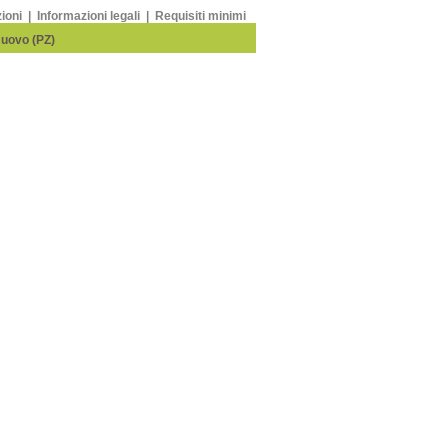
zioni
|
Informazioni legali
|
Requisiti minimi
Nuovo (PZ)