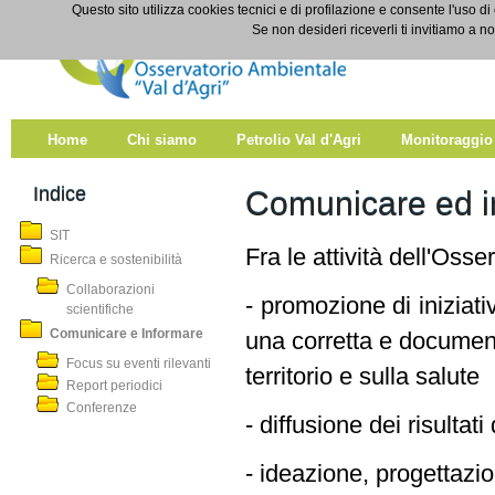
Salta al contenuto
Questo sito utilizza cookies tecnici e di profilazione e consente l'uso di
Comunicare e Informare
Se non desideri riceverli ti invitiamo a n
Home
Chi siamo
Petrolio Val d'Agri
Monitoraggio
Indice
Comunicare ed i
SIT
Fra le attività dell'Oss
Ricerca e sostenibilità
Collaborazioni
- promozione di iniziativ
scientifiche
Comunicare e Informare
una corretta e documen
Focus su eventi rilevanti
territorio e sulla salute
Report periodici
Conferenze
- diffusione dei risultati
- ideazione, progettaz