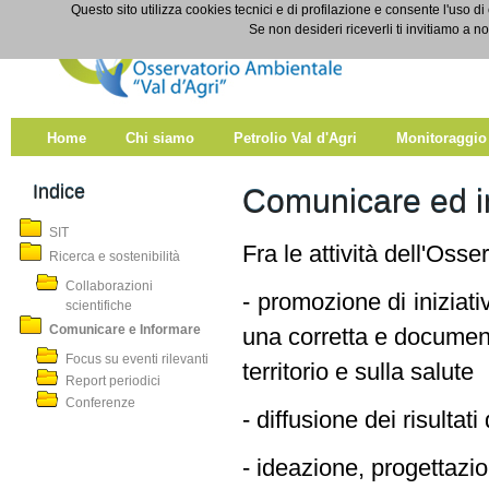
Salta al contenuto
Questo sito utilizza cookies tecnici e di profilazione e consente l'uso di
Comunicare e Informare
Se non desideri riceverli ti invitiamo a n
Home
Chi siamo
Petrolio Val d'Agri
Monitoraggio
Indice
Comunicare ed i
SIT
Fra le attività dell'Oss
Ricerca e sostenibilità
Collaborazioni
- promozione di iniziativ
scientifiche
Comunicare e Informare
una corretta e documen
Focus su eventi rilevanti
territorio e sulla salute
Report periodici
Conferenze
- diffusione dei risultati
- ideazione, progettaz