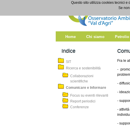
Salta al contenuto
Questo sito utilizza cookies tecnici e 
Comunicare e Informare
Se non 
Home
Chi siamo
Petrolio
Indice
Comu
Fra le a
SIT
Ricerca e sostenibilità
- promo
problema
Collaborazioni
scientifiche
- diffusi
Comunicare e Informare
- ideaz
Focus su eventi rilevanti
- suppor
Report periodici
Conferenze
- attivi
individu
- suppor