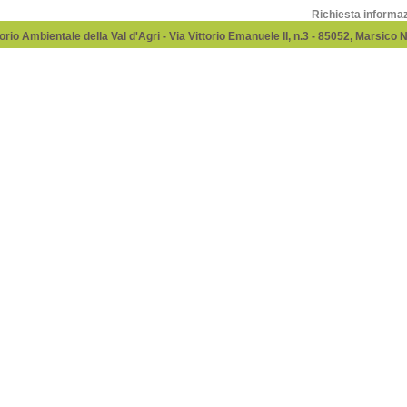
Richiesta informa
rio Ambientale della Val d'Agri - Via Vittorio Emanuele II, n.3 - 85052, Marsico 