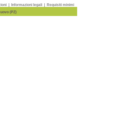
zioni
|
Informazioni legali
|
Requisiti minimi
Nuovo (PZ)