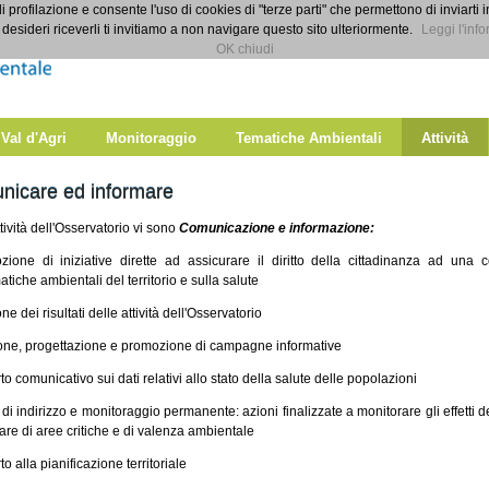
di profilazione e consente l'uso di cookies di "terze parti" che permettono di inviarti 
desideri riceverli ti invitiamo a non navigare questo sito ulteriormente.
Leggi l'info
OK chiudi
 Val d'Agri
Monitoraggio
Tematiche Ambientali
Attività
nicare ed informare
ttività dell'Osservatorio vi sono
Comunicazione e informazione:
zione di iniziative dirette ad assicurare il diritto della cittadinanza ad una
tiche ambientali del territorio e sulla salute
one dei risultati delle attività dell'Osservatorio
ione, progettazione e promozione di campagne informative
to comunicativo sui dati relativi allo stato della salute delle popolazioni
tà di indirizzo e monitoraggio permanente: azioni finalizzate a monitorare gli effetti de
are di aree critiche e di valenza ambientale
to alla pianificazione territoriale