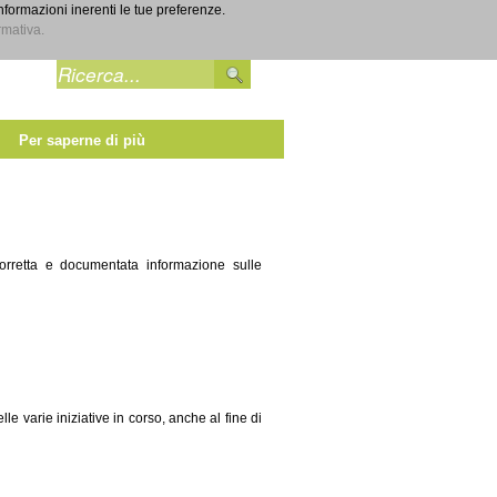
informazioni inerenti le tue preferenze.
Entra
rmativa.
Per saperne di più
 corretta e documentata informazione sulle
lle varie iniziative in corso, anche al fine di