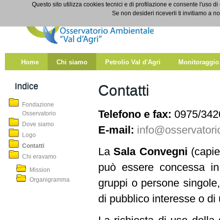
Salta al contenuto
Questo sito utilizza cookies tecnici e di profilazione e consente l'uso di
Contatti
Se non desideri riceverli ti invitiamo a n
Home
Chi siamo
Petrolio Val d'Agri
Monitoraggio
Indice
Contatti
Fondazione
Telefono e fax:
0975/342
Osservatorio
Dove siamo
E-mail:
info@osservatorio
Logo
Contatti
La
Sala Convegni
(capie
Chi eravamo
può essere concessa in 
Mission
Organigramma
gruppi o persone singole, 
di pubblico interesse o di u