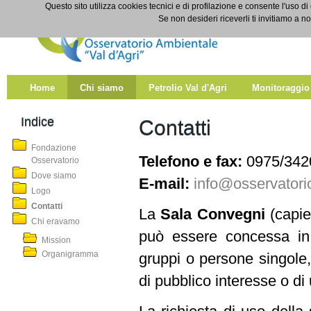
Salta al contenuto
Questo sito utilizza cookies tecnici e di profilazione e consente l'uso di
Contatti
Se non desideri riceverli ti invitiamo a n
Home
Chi siamo
Petrolio Val d'Agri
Monitoraggio
Indice
Contatti
Fondazione
Telefono e fax:
0975/342
Osservatorio
Dove siamo
E-mail:
info@osservatorio
Logo
Contatti
La
Sala Convegni
(capie
Chi eravamo
può essere concessa in 
Mission
Organigramma
gruppi o persone singole, 
di pubblico interesse o di u