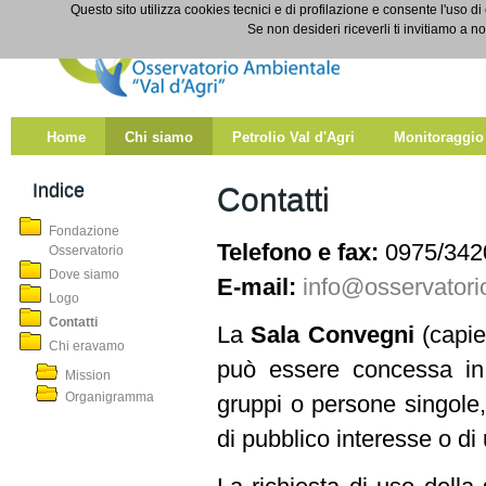
Salta al contenuto
Questo sito utilizza cookies tecnici e di profilazione e consente l'uso di
Contatti
Se non desideri riceverli ti invitiamo a n
Home
Chi siamo
Petrolio Val d'Agri
Monitoraggio
Indice
Contatti
Fondazione
Telefono e fax:
0975/342
Osservatorio
Dove siamo
E-mail:
info@osservatorio
Logo
Contatti
La
Sala Convegni
(capie
Chi eravamo
può essere concessa in 
Mission
Organigramma
gruppi o persone singole, 
di pubblico interesse o di u