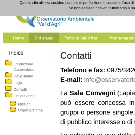
Salta al contenuto
Questo sito utilizza cookies tecnici e di profilazione e consente l'uso di
Contatti
Se non desideri riceverli ti invitiamo a n
Home
Chi siamo
Petrolio Val d'Agri
Monitoraggio
Indice
Contatti
Fondazione
Telefono e fax:
0975/342
Osservatorio
Dove siamo
E-mail:
info@osservatorio
Logo
Contatti
La
Sala Convegni
(capie
Chi eravamo
può essere concessa in 
Mission
Organigramma
gruppi o persone singole, 
di pubblico interesse o di u