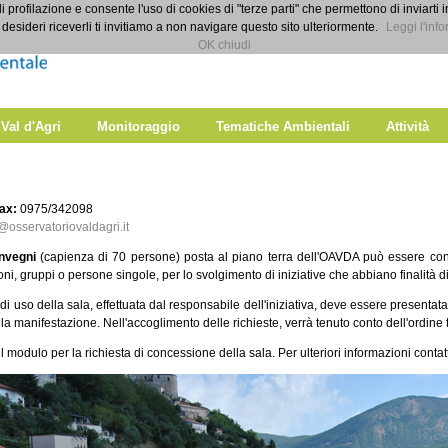
di profilazione e consente l'uso di cookies di "terze parti" che permettono di inviarti 
desideri riceverli ti invitiamo a non navigare questo sito ulteriormente.
Leggi l'info
OK chiudi
 Val d'Agri
Monitoraggio
Tematiche Ambientali
Attività
fax:
0975/342098
@osservatoriovaldagri.it
nvegni
(capienza di 70 persone) posta al piano terra dell'OAVDA può essere co
ni, gruppi o persone singole, per lo svolgimento di iniziative che abbiano finalità di 
 di uso della sala, effettuata dal responsabile dell'iniziativa, deve essere presenta
lla manifestazione. Nell'accoglimento delle richieste, verrà tenuto conto dell'ordine
il modulo per la richiesta di concessione della sala. Per ulteriori informazioni cont