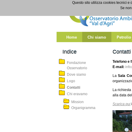
Salta al contenuto
Questo sito utilizza cookies tecnici e 
Contatti
Se non 
Home
Chi siamo
Petrolio
Indice
Contatti
Telefono e 
Fondazione
E-mail:
info
Osservatorio
Dove siamo
La
Sala Co
Logo
organizzazio
Contatti
La richiesta
Chi eravamo
alla data de
Mission
Scarica qui
Organigramma