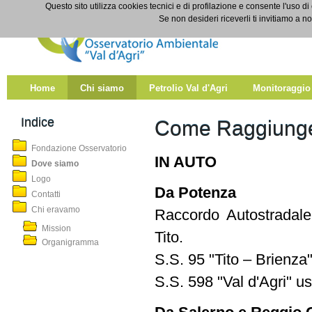
Salta al contenuto
Questo sito utilizza cookies tecnici e di profilazione e consente l'uso di
Dove siamo
Se non desideri riceverli ti invitiamo a n
Home
Chi siamo
Petrolio Val d'Agri
Monitoraggio
Indice
Come Raggiunge
Fondazione Osservatorio
IN AUTO
Dove siamo
Logo
Da Potenza
Contatti
Chi eravamo
Raccordo Autostradale
Mission
Tito.
Organigramma
S.S. 95 "Tito – Brienza"
S.S. 598 "Val d'Agri" 