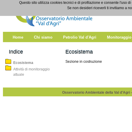
Salta al contenuto
Questo sito utilizza cookies tecnici e di profilazione e consente l'uso di
Ecosistema
Se non desideri riceverli ti invitiamo a n
Home
Chi siamo
Petrolio Val d'Agri
Monitoraggio
Indice
Ecosistema
Sezione in costruzione
Ecosistema
Attività di monitoraggio
attuale
Osservatorio Ambientale della Val d'Agri -