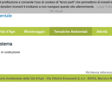
di profilazione e consente l'uso di cookies di "terze parti" che permettono di inviarti 
desideri riceverli ti invitiamo a non navigare questo sito ulteriormente.
Leggi l'info
OK chiudi
 Val d'Agri
Monitoraggio
Tematiche Ambientali
Attività
istema
 in costruzione
Richiesta informa
rio Ambientale della Val d'Agri - Via Vittorio Emanuele II, n.3 - 85052, Marsico 