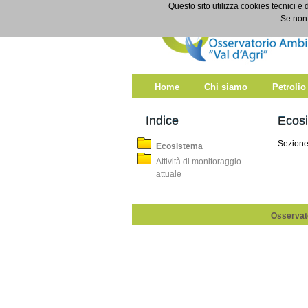
Salta al contenuto
Questo sito utilizza cookies tecnici e 
Ecosistema
Se non 
Home
Chi siamo
Petrolio
Indice
Ecos
Sezione
Ecosistema
Attività di monitoraggio
attuale
Osservato