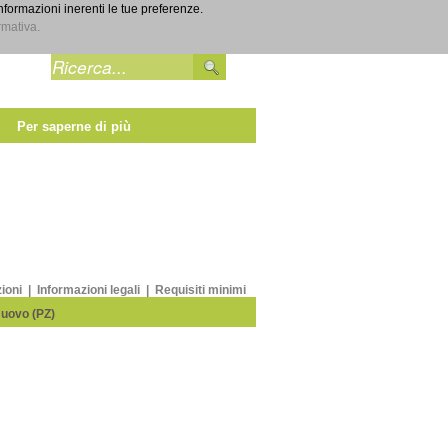
informazioni inerenti le tue preferenze.
Entra
rmativa.
Per saperne di più
zioni
|
Informazioni legali
|
Requisiti minimi
Nuovo (PZ)