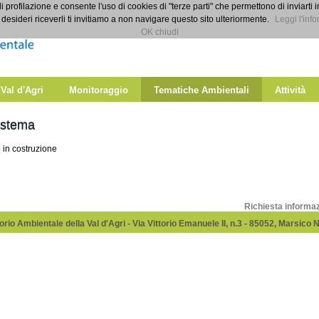
di profilazione e consente l'uso di cookies di "terze parti" che permettono di inviarti 
desideri riceverli ti invitiamo a non navigare questo sito ulteriormente.
Leggi l'info
OK chiudi
 Val d'Agri
Monitoraggio
Tematiche Ambientali
Attività
istema
 in costruzione
Richiesta informa
rio Ambientale della Val d'Agri - Via Vittorio Emanuele II, n.3 - 85052, Marsico 