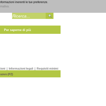
informazioni inerenti le tue preferenze.
Entra
rmativa.
Per saperne di più
zioni
|
Informazioni legali
|
Requisiti minimi
Nuovo (PZ)