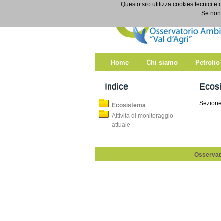
Salta al contenuto
Questo sito utilizza cookies tecnici e 
Ecosistema
Se non 
Home
Chi siamo
Petrolio
Indice
Ecos
Sezione
Ecosistema
Attività di monitoraggio
attuale
Osservato