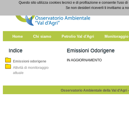
Salta al contenuto
Questo sito utilizza cookies tecnici e di profilazione e consente l'uso di
Emissioni odorigene
Se non desideri riceverli ti invitiamo a n
Home
Chi siamo
Petrolio Val d'Agri
Monitoraggio
Indice
Emissioni Odorigene
IN AGGIORNAMENTO
Emissioni odorigene
Attività di monitoraggio
attuale
Osservatorio Ambientale della Val d'Agri -