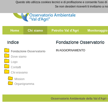
Salta al contenuto
Questo sito utilizza cookies tecnici e di profilazione e consente l'uso di
Fondazione Osservatorio
Se non desideri riceverli ti invitiamo a n
Home
Chi siamo
Petrolio Val d'Agri
Monitoraggio
Indice
Fondazione Osservatorio
IN AGGIORNAMENTO
Fondazione Osservatorio
Dove siamo
Logo
Contatti
Chi eravamo
Mission
Organigramma
Osservatorio Ambientale della Val d'Agri -