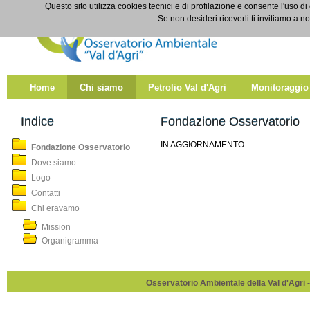
Salta al contenuto
Questo sito utilizza cookies tecnici e di profilazione e consente l'uso di
Fondazione Osservatorio
Se non desideri riceverli ti invitiamo a n
Home
Chi siamo
Petrolio Val d'Agri
Monitoraggio
Indice
Fondazione Osservatorio
IN AGGIORNAMENTO
Fondazione Osservatorio
Dove siamo
Logo
Contatti
Chi eravamo
Mission
Organigramma
Osservatorio Ambientale della Val d'Agri -