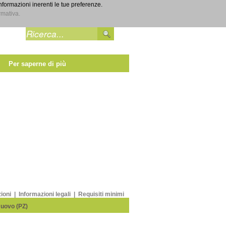
informazioni inerenti le tue preferenze.
Entra
rmativa.
Per saperne di più
zioni
|
Informazioni legali
|
Requisiti minimi
Nuovo (PZ)