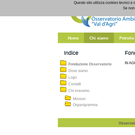
Salta al contenuto
Questo sito utilizza cookies tecnici e 
Fondazione Osservatorio
Se non 
Home
Chi siamo
Petrolio
Indice
Fon
IN A
Fondazione Osservatorio
Dove siamo
Logo
Contatti
Chi eravamo
Mission
Organigramma
Osservato