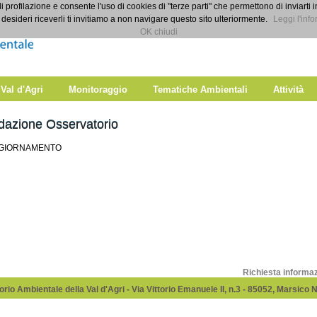
di profilazione e consente l'uso di cookies di "terze parti" che permettono di inviarti 
desideri riceverli ti invitiamo a non navigare questo sito ulteriormente.
Leggi l'info
OK chiudi
 Val d'Agri
Monitoraggio
Tematiche Ambientali
Attività
dazione Osservatorio
GGIORNAMENTO
Richiesta informa
rio Ambientale della Val d'Agri - Via Vittorio Emanuele II, n.3 - 85052, Marsico 