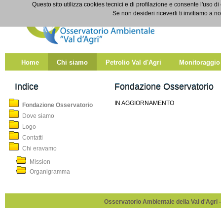
Salta al contenuto
Questo sito utilizza cookies tecnici e di profilazione e consente l'uso di
Fondazione Osservatorio
Se non desideri riceverli ti invitiamo a n
Home
Chi siamo
Petrolio Val d'Agri
Monitoraggio
Indice
Fondazione Osservatorio
IN AGGIORNAMENTO
Fondazione Osservatorio
Dove siamo
Logo
Contatti
Chi eravamo
Mission
Organigramma
Osservatorio Ambientale della Val d'Agri -