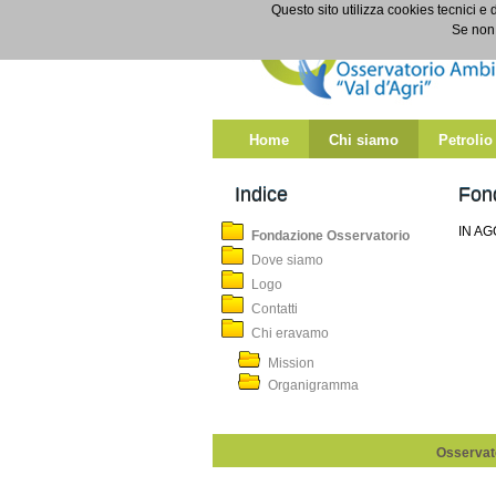
Salta al contenuto
Questo sito utilizza cookies tecnici e 
Fondazione Osservatorio
Se non 
Home
Chi siamo
Petrolio
Indice
Fon
IN A
Fondazione Osservatorio
Dove siamo
Logo
Contatti
Chi eravamo
Mission
Organigramma
Osservato