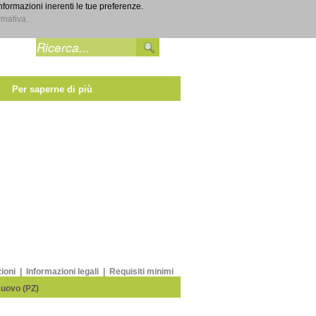
informazioni inerenti le tue preferenze.
Entra
rmativa.
Per saperne di più
zioni
|
Informazioni legali
|
Requisiti minimi
Nuovo (PZ)