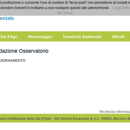
di profilazione e consente l'uso di cookies di "terze parti" che permettono di inviarti 
desideri riceverli ti invitiamo a non navigare questo sito ulteriormente.
Leggi l'info
OK chiudi
 Val d'Agri
Monitoraggio
Tematiche Ambientali
Attività
dazione Osservatorio
GGIORNAMENTO
Richiesta informa
rio Ambientale della Val d'Agri - Via Vittorio Emanuele II, n.3 - 85052, Marsico 