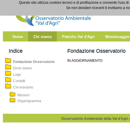
Salta al contenuto
Questo sito utilizza cookies tecnici e di profilazione e consente l'uso di
Fondazione Osservatorio
Se non desideri riceverli ti invitiamo a n
Home
Chi siamo
Petrolio Val d'Agri
Monitoraggio
Indice
Fondazione Osservatorio
IN AGGIORNAMENTO
Fondazione Osservatorio
Dove siamo
Logo
Contatti
Chi eravamo
Mission
Organigramma
Osservatorio Ambientale della Val d'Agri -