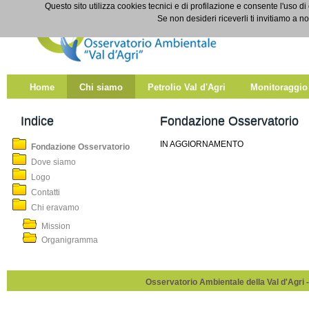
Salta al contenuto
Questo sito utilizza cookies tecnici e di profilazione e consente l'uso di
Fondazione Osservatorio
Se non desideri riceverli ti invitiamo a n
Home
Chi siamo
Petrolio Val d'Agri
Monitoraggio
Indice
Fondazione Osservatorio
IN AGGIORNAMENTO
Fondazione Osservatorio
Dove siamo
Logo
Contatti
Chi eravamo
Mission
Organigramma
Osservatorio Ambientale della Val d'Agri -