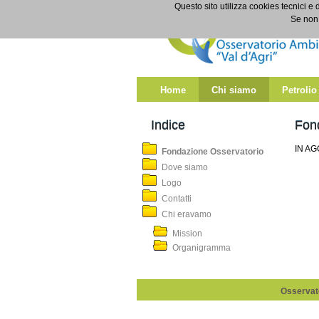
Salta al contenuto
Questo sito utilizza cookies tecnici e 
Fondazione Osservatorio
Se non 
Home
Chi siamo
Petrolio
Indice
Fon
IN A
Fondazione Osservatorio
Dove siamo
Logo
Contatti
Chi eravamo
Mission
Organigramma
Osservato