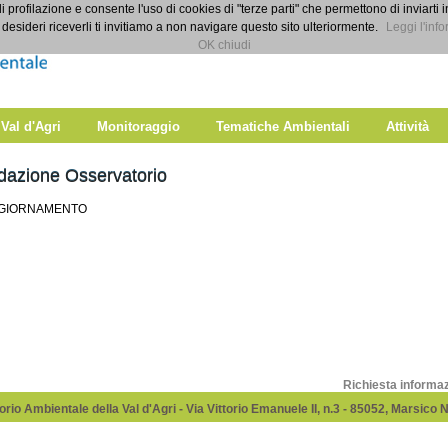
di profilazione e consente l'uso di cookies di "terze parti" che permettono di inviarti 
desideri riceverli ti invitiamo a non navigare questo sito ulteriormente.
Leggi l'info
OK chiudi
 Val d'Agri
Monitoraggio
Tematiche Ambientali
Attività
dazione Osservatorio
GGIORNAMENTO
Richiesta informa
rio Ambientale della Val d'Agri - Via Vittorio Emanuele II, n.3 - 85052, Marsico 