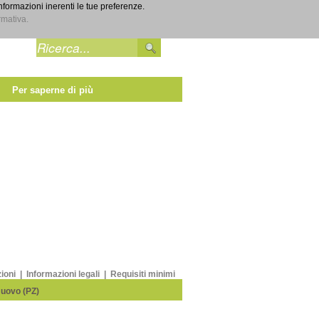
informazioni inerenti le tue preferenze.
Entra
rmativa.
Per saperne di più
zioni
|
Informazioni legali
|
Requisiti minimi
Nuovo (PZ)