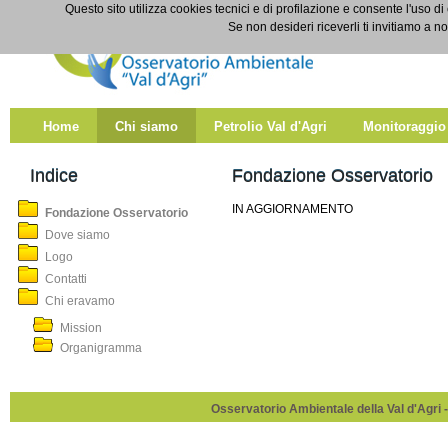
Salta al contenuto
Questo sito utilizza cookies tecnici e di profilazione e consente l'uso di
Fondazione Osservatorio
Se non desideri riceverli ti invitiamo a n
Home
Chi siamo
Petrolio Val d'Agri
Monitoraggio
Indice
Fondazione Osservatorio
IN AGGIORNAMENTO
Fondazione Osservatorio
Dove siamo
Logo
Contatti
Chi eravamo
Mission
Organigramma
Osservatorio Ambientale della Val d'Agri -