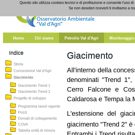
Salta al contenuto
Questo sito utilizza cookies tecnici e di profilazione e consente l'uso di
Giacimento
Se non desideri riceverli ti invitiamo a n
Home
Chi siamo
Petrolio Val d'Agri
Monitoraggio
Indice
Giacimento
Storia
All'interno della conce
Concessione Val d'Agri
Giacimento
denominati "Trend 1", 
Giacimento Trend 1
Cerro Falcone e Costa
Giacimento Trend 2
Caldarosa e Tempa la 
Progetto di sviluppo
Programma lavori vigente
L'estensione del gia
Pozzi
Dorsali di collegamento
giacimento "Trend 2" è 
COVA
Tabella unità di misura
Entrambi i Trend risultan