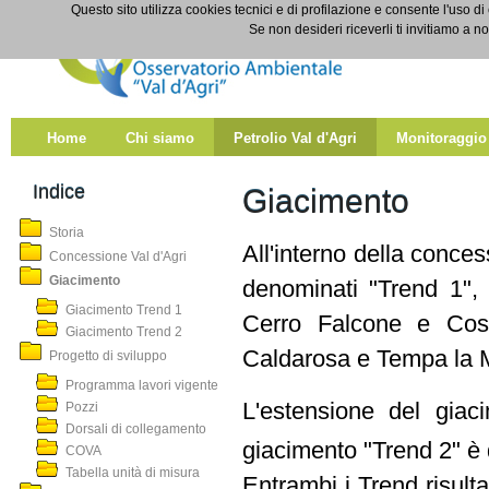
Salta al contenuto
Questo sito utilizza cookies tecnici e di profilazione e consente l'uso di
Giacimento
Se non desideri riceverli ti invitiamo a n
Home
Chi siamo
Petrolio Val d'Agri
Monitoraggio
Indice
Giacimento
Storia
All'interno della conce
Concessione Val d'Agri
Giacimento
denominati "Trend 1", 
Giacimento Trend 1
Cerro Falcone e Costa
Giacimento Trend 2
Caldarosa e Tempa la 
Progetto di sviluppo
Programma lavori vigente
L'estensione del gia
Pozzi
Dorsali di collegamento
giacimento "Trend 2" è 
COVA
Tabella unità di misura
Entrambi i Trend risultan