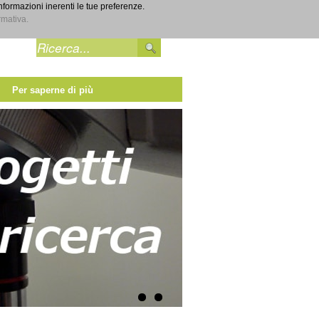
informazioni inerenti le tue preferenze.
Entra
rmativa.
Per saperne di più