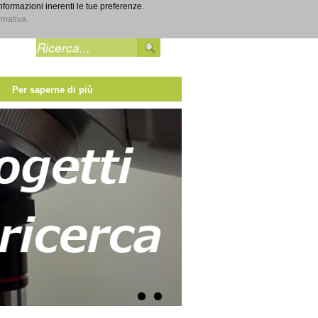
informazioni inerenti le tue preferenze.
Entra
rmativa.
Per saperne di più