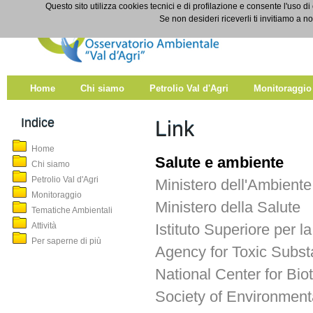
Salta al contenuto
Questo sito utilizza cookies tecnici e di profilazione e consente l'uso di
Link
Se non desideri riceverli ti invitiamo a n
Home
Chi siamo
Petrolio Val d'Agri
Monitoraggio
Indice
Link
Home
Salute e ambiente
Chi siamo
Petrolio Val d'Agri
Ministero dell'Ambiente
Monitoraggio
Ministero della Salute
Tematiche Ambientali
Attività
Istituto Superiore per 
Per saperne di più
Agency for Toxic Subs
National Center for Bi
Society of Environment