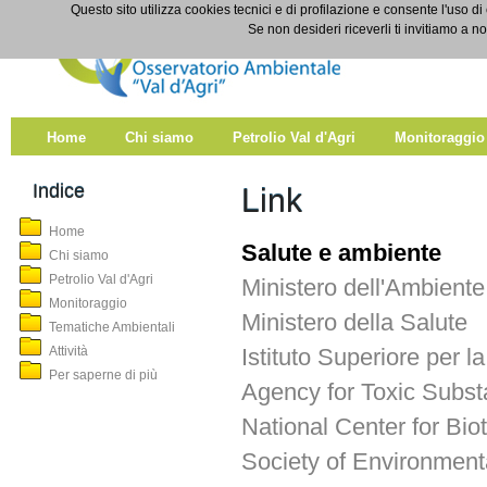
Salta al contenuto
Questo sito utilizza cookies tecnici e di profilazione e consente l'uso di
Link
Se non desideri riceverli ti invitiamo a n
Home
Chi siamo
Petrolio Val d'Agri
Monitoraggio
Indice
Link
Home
Salute e ambiente
Chi siamo
Petrolio Val d'Agri
Ministero dell'Ambiente
Monitoraggio
Ministero della Salute
Tematiche Ambientali
Attività
Istituto Superiore per 
Per saperne di più
Agency for Toxic Subs
National Center for Bi
Society of Environment