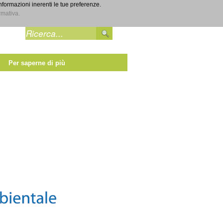
informazioni inerenti le tue preferenze.
Entra
rmativa.
Per saperne di più