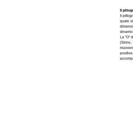
Il pitt
Il pitto
quale si
dimensio
dinamici
La "O" d
(Sirino,
muovono 
positiv
accompa