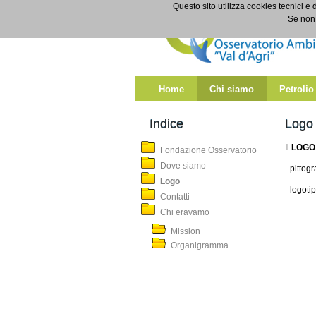
Salta al contenuto
Questo sito utilizza cookies tecnici e 
Logo
Se non 
Home
Chi siamo
Petrolio
Indice
Logo
Il
LOGO
Fondazione Osservatorio
Dove siamo
- pitto
Logo
- logoti
Contatti
Chi eravamo
Mission
Organigramma