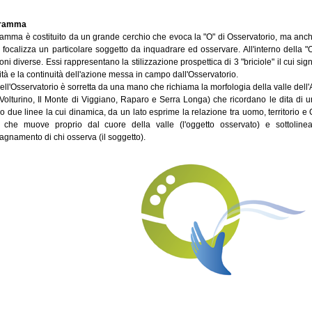
ogramma
gramma è costituito da un grande cerchio che evoca la "O" di Osservatorio, ma anche
 focalizza un particolare soggetto da inquadrare ed osservare. All'interno della "O"
ni diverse. Essi rappresentano la stilizzazione prospettica di 3 "briciole" il cui sig
tà e la continuità dell'azione messa in campo dall'Osservatorio.
ell'Osservatorio è sorretta da una mano che richiama la morfologia della valle dell'
 Volturino, Il Monte di Viggiano, Raparo e Serra Longa) che ricordano le dita di 
due linee la cui dinamica, da un lato esprime la relazione tra uomo, territorio e O
a che muove proprio dal cuore della valle (l'oggetto osservato) e sottoline
gnamento di chi osserva (il soggetto).