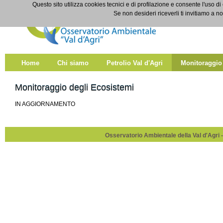
Salta al contenuto
Questo sito utilizza cookies tecnici e di profilazione e consente l'uso di
Monitoraggio degli ecosistemi
Se non desideri riceverli ti invitiamo a n
Home
Chi siamo
Petrolio Val d'Agri
Monitoraggio
Monitoraggio degli Ecosistemi
IN AGGIORNAMENTO
Osservatorio Ambientale della Val d'Agri -