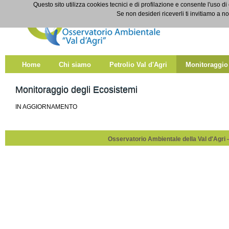
Salta al contenuto
Questo sito utilizza cookies tecnici e di profilazione e consente l'uso di
Monitoraggio degli ecosistemi
Se non desideri riceverli ti invitiamo a n
Home
Chi siamo
Petrolio Val d'Agri
Monitoraggio
Monitoraggio degli Ecosistemi
IN AGGIORNAMENTO
Osservatorio Ambientale della Val d'Agri -