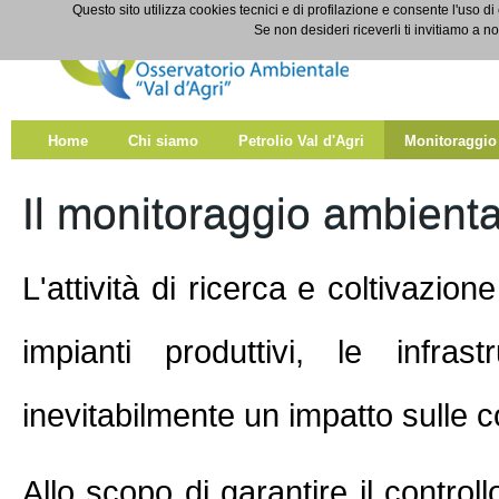
Salta al contenuto
Questo sito utilizza cookies tecnici e di profilazione e consente l'uso di
Monitoraggio
Se non desideri riceverli ti invitiamo a n
Home
Chi siamo
Petrolio Val d'Agri
Monitoraggio
Il monitoraggio ambiental
L'attività di ricerca e coltivazion
impianti produttivi, le infra
inevitabilmente un impatto sulle c
Allo scopo di garantire il controll