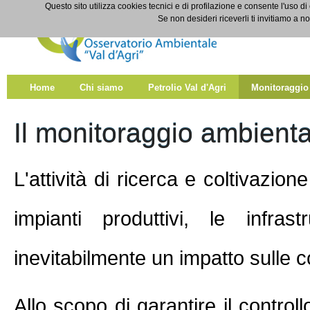
Salta al contenuto
Questo sito utilizza cookies tecnici e di profilazione e consente l'uso di
Monitoraggio
Se non desideri riceverli ti invitiamo a n
Home
Chi siamo
Petrolio Val d'Agri
Monitoraggio
Il monitoraggio ambiental
L'attività di ricerca e coltivazion
impianti produttivi, le infra
inevitabilmente un impatto sulle c
Allo scopo di garantire il controll