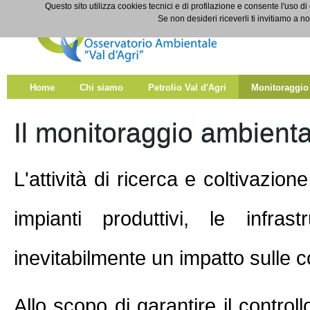
Salta al contenuto
Questo sito utilizza cookies tecnici e di profilazione e consente l'uso di
Monitoraggio
Se non desideri riceverli ti invitiamo a n
Home
Chi siamo
Petrolio Val d'Agri
Monitoraggio
Il monitoraggio ambiental
L'attività di ricerca e coltivazion
impianti produttivi, le infra
inevitabilmente un impatto sulle c
Allo scopo di garantire il controll