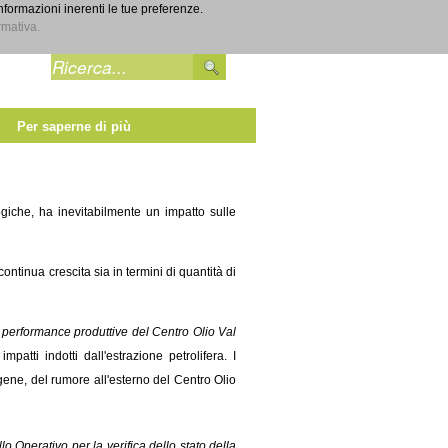
informazioni inerenti le tue preferenze.
Entra
rmativa.
Per saperne di più
ologiche, ha inevitabilmente un impatto sulle
continua crescita sia in termini di quantità di
erformance produttive del Centro Olio Val
tti indotti dall'estrazione petrolifera. I
igene, del rumore all'esterno del Centro Olio
lo Operativo per la verifica dello stato della