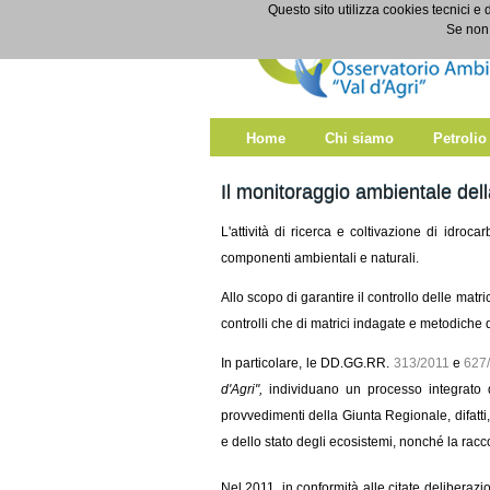
Salta al contenuto
Questo sito utilizza cookies tecnici e 
Monitoraggio
Se non 
Home
Chi siamo
Petrolio
Il monitoraggio ambientale dell
L'attività di ricerca e coltivazione di idroca
componenti ambientali e naturali.
Allo scopo di garantire il controllo delle matri
controlli che di matrici indagate e metodiche 
In particolare, le DD.GG.RR.
313/2011
e
627
d'Agri",
individuano un processo integrato di
provvedimenti della Giunta Regionale, difatti,
e dello stato degli ecosistemi, nonché la raccol
Nel 2011, in conformità alle citate deliberazio