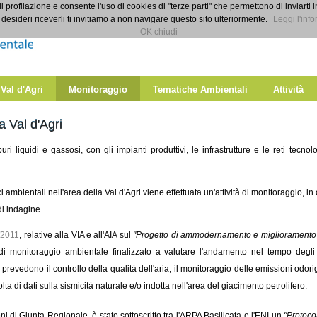
di profilazione e consente l'uso di cookies di "terze parti" che permettono di inviarti 
desideri riceverli ti invitiamo a non navigare questo sito ulteriormente.
Leggi l'info
OK chiudi
 Val d'Agri
Monitoraggio
Tematiche Ambientali
Attività
a Val d'Agri
rburi liquidi e gassosi, con gli impianti produttivi, le infrastrutture e le reti tecn
ci ambientali nell'area della Val d'Agri viene effettuata un'attività di monitoraggio, in 
di indagine.
/2011
, relative alla VIA e all'AIA sul
"Progetto di ammodernamento e miglioramento p
 monitoraggio ambientale finalizzato a valutare l'andamento nel tempo degli impa
 prevedono il controllo della qualità dell'aria, il monitoraggio delle emissioni odor
ta di dati sulla sismicità naturale e/o indotta nell'area del giacimento petrolifero.
ni di Giunta Regionale, è stato sottoscritto tra l'ARPA Basilicata e l'ENI un
"Protocol