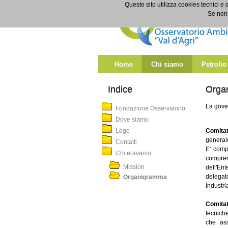
Salta al contenuto
Questo sito utilizza cookies tecnici e 
Organigramma
Se non 
Home
Chi siamo
Petrolio
Indice
Orga
La gover
Fondazione Osservatorio
Dove siamo
Logo
Comitat
generale
Contatti
E' comp
Chi eravamo
compren
Mission
dell'En
delegato
Organigramma
Industri
Comitat
tecniche
che ass