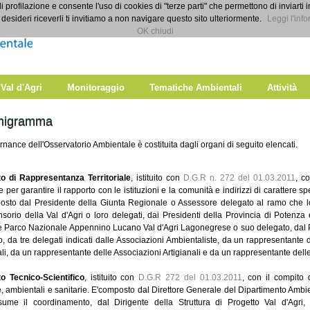
di profilazione e consente l'uso di cookies di "terze parti" che permettono di inviarti 
desideri riceverli ti invitiamo a non navigare questo sito ulteriormente.
Leggi l'info
OK chiudi
 Val d'Agri
Monitoraggio
Tematiche Ambientali
Attività
nigramma
nance dell'Osservatorio Ambientale è costituita dagli organi di seguito elencati.
o di Rappresentanza Territoriale
, istituito con
D.G.R n. 272 del 01.03.2011
, co
 per garantire il rapporto con le istituzioni e la comunità e indirizzi di carattere s
osto dal Presidente della Giunta Regionale o Assessore delegato al ramo che l
sorio della Val d'Agri o loro delegati, dai Presidenti della Provincia di Potenza 
te Parco Nazionale Appennino Lucano Val d'Agri Lagonegrese o suo delegato, dal P
, da tre delegati indicati dalle Associazioni Ambientaliste, da un rappresentante 
ali, da un rappresentante delle Associazioni Artigianali e da un rappresentante dell
o Tecnico-Scientifico
,
istituito con
D.G.R 272 del 01.03.2011
, con il compito 
, ambientali e sanitarie. E'composto dal Direttore Generale del Dipartimento Ambient
ume il coordinamento, dal Dirigente della Struttura di Progetto Val d'Agri