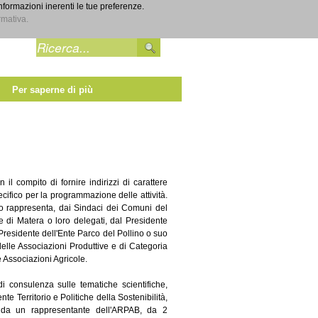
informazioni inerenti le tue preferenze.
Entra
rmativa.
Per saperne di più
n il compito di fornire indirizzi di carattere
pecifico per la programmazione delle attività.
o rappresenta, dai Sindaci dei Comuni del
e di Matera o loro delegati, dal Presidente
residente dell'Ente Parco del Pollino o suo
delle Associazioni Produttive e di Categoria
e Associazioni Agricole.
di consulenza sulle tematiche scientifiche,
e Territorio e Politiche della Sostenibilità,
, da un rappresentante dell'ARPAB, da 2