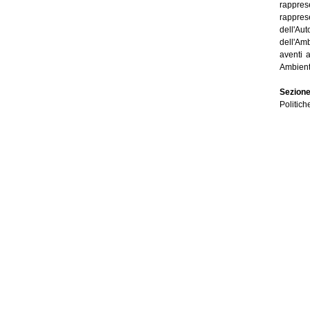
rappres
rappres
dell'Aut
dell'Am
aventi a
Ambient
Sezione
Politich