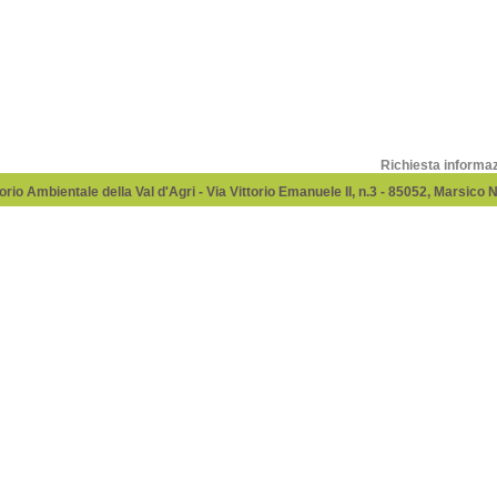
Richiesta informa
rio Ambientale della Val d'Agri - Via Vittorio Emanuele II, n.3 - 85052, Marsico 