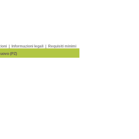
zioni
|
Informazioni legali
|
Requisiti minimi
Nuovo (PZ)