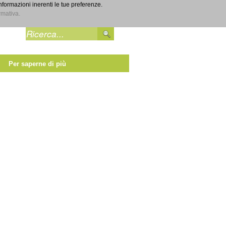
informazioni inerenti le tue preferenze.
Entra
rmativa.
Per saperne di più