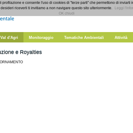
di profilazione e consente l'uso di cookies di "terze parti" che permettono di inviarti 
desideri riceverli ti invitiamo a non navigare questo sito ulteriormente.
Leggi l'info
OK chiudi
 Val d'Agri
Monitoraggio
Tematiche Ambientali
Attività
zione e Royalties
GIORNAMENTO