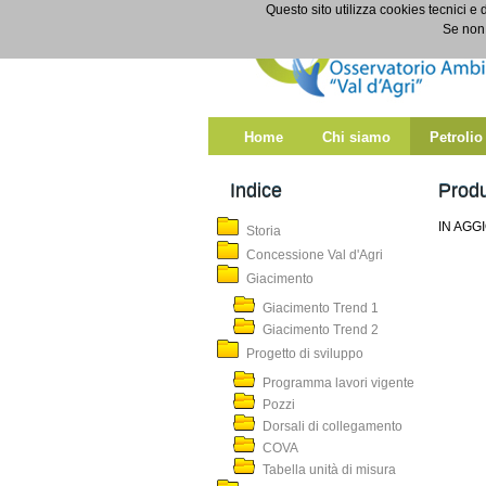
Salta al contenuto
Questo sito utilizza cookies tecnici e 
Produzione e Royalties
Se non 
Home
Chi siamo
Petrolio
Indice
Produ
IN AG
Storia
Concessione Val d'Agri
Giacimento
Giacimento Trend 1
Giacimento Trend 2
Progetto di sviluppo
Programma lavori vigente
Pozzi
Dorsali di collegamento
COVA
Tabella unità di misura