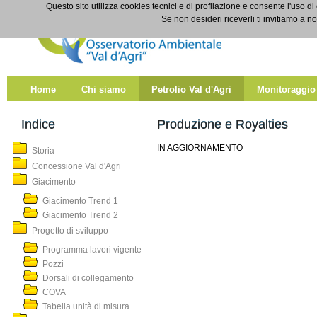
Salta al contenuto
Questo sito utilizza cookies tecnici e di profilazione e consente l'uso di
Produzione e Royalties
Se non desideri riceverli ti invitiamo a n
Home
Chi siamo
Petrolio Val d'Agri
Monitoraggio
Indice
Produzione e Royalties
IN AGGIORNAMENTO
Storia
Concessione Val d'Agri
Giacimento
Giacimento Trend 1
Giacimento Trend 2
Progetto di sviluppo
Programma lavori vigente
Pozzi
Dorsali di collegamento
COVA
Tabella unità di misura