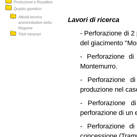
Produzione e Royalties
Quadro giuridico
Attività tecnico
Lavori di ricerca
amministrative della
Regione
- Perforazione di 2
Titoli minerari
del giacimento "Mon
- Perforazione di
Montemurro.
- Perforazione d
produzione nel caso
- Perforazione d
perforazione di un
- Perforazione di
concessione (Tramu