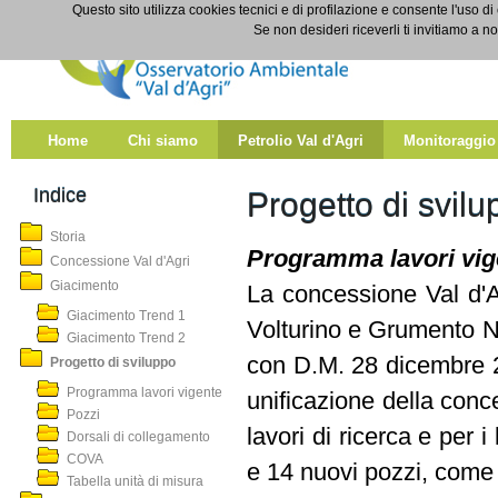
Salta al contenuto
Questo sito utilizza cookies tecnici e di profilazione e consente l'uso di
Progetto di sviluppo
Se non desideri riceverli ti invitiamo a n
Home
Chi siamo
Petrolio Val d'Agri
Monitoraggio
Indice
Progetto di svilu
Storia
Programma lavori vig
Concessione Val d'Agri
Giacimento
La concessione Val d'A
Giacimento Trend 1
Volturino e Grumento No
Giacimento Trend 2
con D.M. 28 dicembre 2
Progetto di sviluppo
Programma lavori vigente
unificazione della conc
Pozzi
lavori di ricerca e per i
Dorsali di collegamento
COVA
e 14 nuovi pozzi, come d
Tabella unità di misura